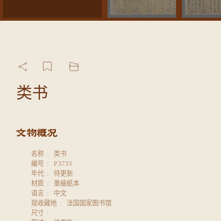
类书
名称
类书
编号
P.3733
年代
待更新
材质
墨繪紙本
语言
中文
现收藏地
法国国家图书馆
尺寸