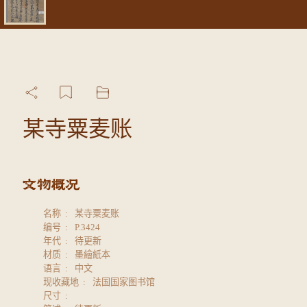
某寺粟麦账
名称
某寺粟麦账
编号
P.3424
年代
待更新
材质
墨繪紙本
语言
中文
现收藏地
法国国家图书馆
尺寸