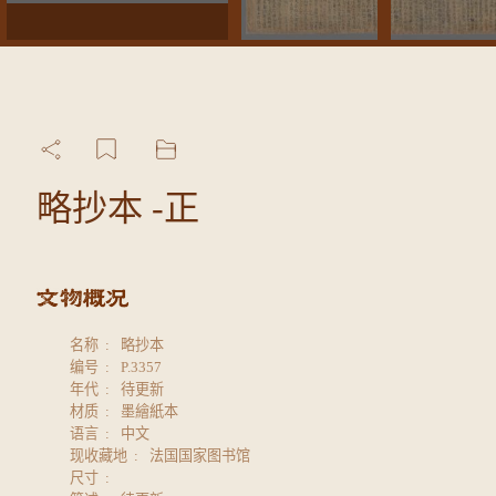
略抄本 -正
名称
略抄本
编号
P.3357
年代
待更新
材质
墨繪紙本
语言
中文
现收藏地
法国国家图书馆
尺寸