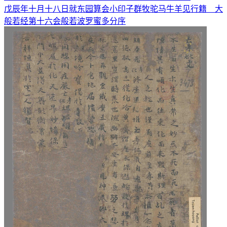
戊辰年十月十八日就东园算会小印子群牧驼马牛羊见行籍 大
般若经第十六会般若波罗蜜多分序