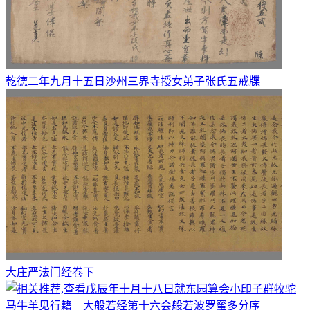
乾德二年九月十五日沙州三界寺授女弟子张氏五戒牒
大庄严法门经卷下