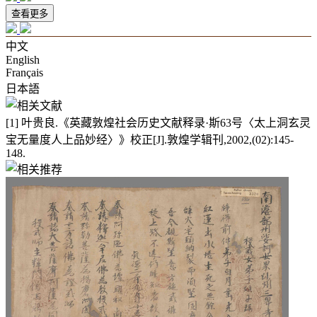
查看更多
中文
English
Français
日本語
[1] 叶贵良.《英藏敦煌社会历史文献释录·斯63号〈太上洞玄灵
宝无量度人上品妙经〉》校正[J].敦煌学辑刊,2002,(02):145-
148.