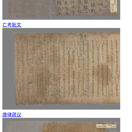
亡考妣文
唐律疏议