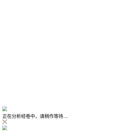
文献知见录
识文释字
贡献榜
我的藏经洞
收藏室
云游戏
辅助研究
数字敦煌
文字纠正与识别
数字敦煌资源库
我的消息
数字敦煌开放素材库
敦煌学研究文献库
正在分析经卷中，请稍作等待…