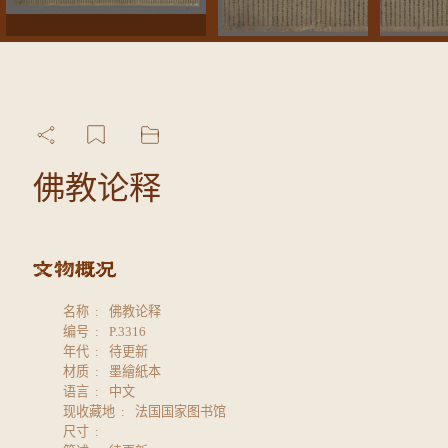
佛教论释
名称
佛教论释
编号
P.3316
年代
待更新
材质
墨繪紙本
语言
中文
现收藏地
法国国家图书馆
尺寸