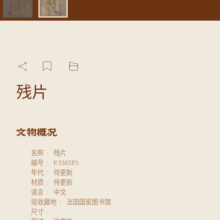
残片
名称
残片
编号
P.3305P3
年代
待更新
材质
待更新
语言
中文
现收藏地
法国国家图书馆
尺寸