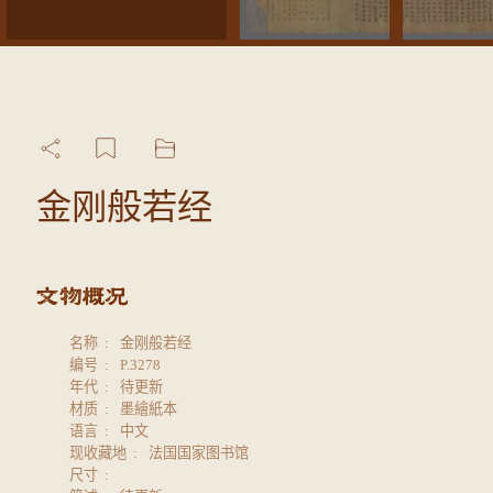
金刚般若经
名称
金刚般若经
编号
P.3278
年代
待更新
材质
墨繪紙本
语言
中文
现收藏地
法国国家图书馆
尺寸