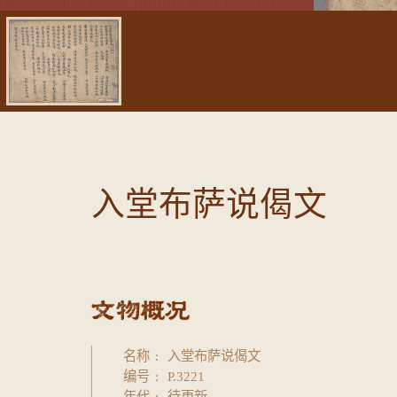
入堂布萨说偈文
名称
入堂布萨说偈文
编号
P.3221
年代
待更新