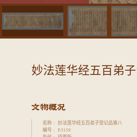
妙法莲华经五百弟子
名称
妙法莲华经五百弟子受记品第八
编号
P.3159
年代
待更新