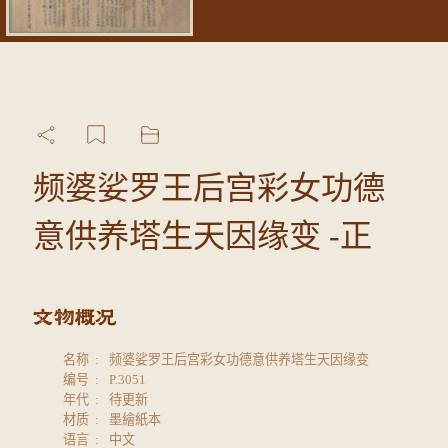
频婆娑罗王后宫彩女功德
意供养塔生天因缘变 -正
名称
频婆娑罗王后宫彩女功德意供养塔生天因缘变
编号
P.3051
年代
待更新
材质
墨繪紙本
语言
中文