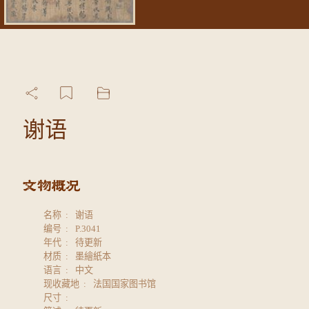
谢语
名称
谢语
编号
P.3041
年代
待更新
材质
墨繪紙本
语言
中文
现收藏地
法国国家图书馆
尺寸