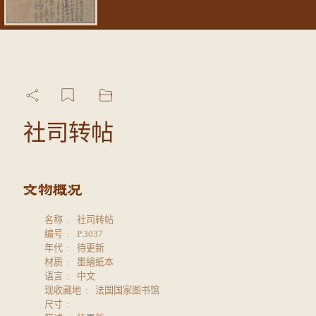
社司转帖
名称
社司转帖
编号
P.3037
年代
待更新
材质
墨繪紙本
语言
中文
现收藏地
法国国家图书馆
尺寸