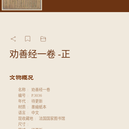
劝善经一卷 -正
名称
劝善经一卷
编号
P.3036
年代
待更新
材质
墨繪紙本
语言
中文
现收藏地
法国国家图书馆
尺寸