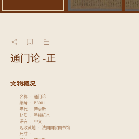
通门论 -正
名称
通门论
编号
P.3001
年代
待更新
材质
墨繪紙本
语言
中文
现收藏地
法国国家图书馆
尺寸