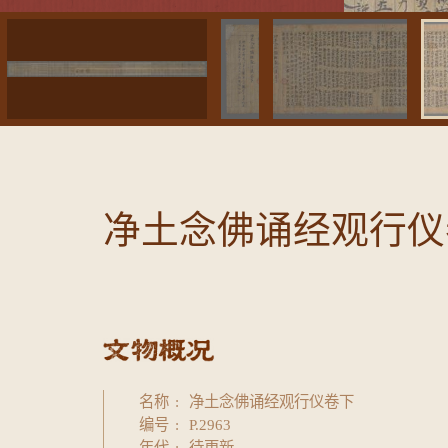
净土念佛诵经观行仪卷
名称
净土念佛诵经观行仪卷下
编号
P.2963
年代
待更新