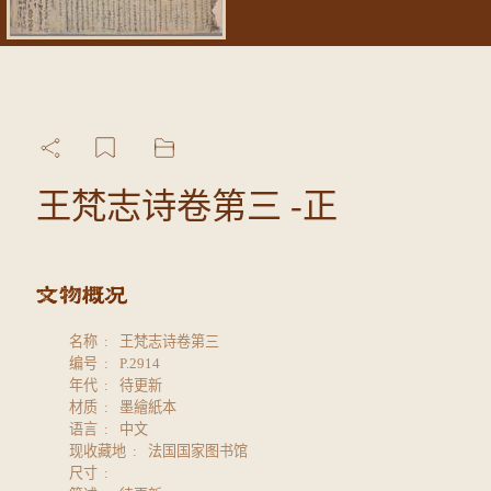
王梵志诗卷第三 -正
名称
王梵志诗卷第三
编号
P.2914
年代
待更新
材质
墨繪紙本
语言
中文
现收藏地
法国国家图书馆
尺寸