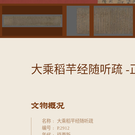
大乘稻芉经随听疏 -
名称
大乘稻芉经随听疏
编号
P.2912
年代
待更新