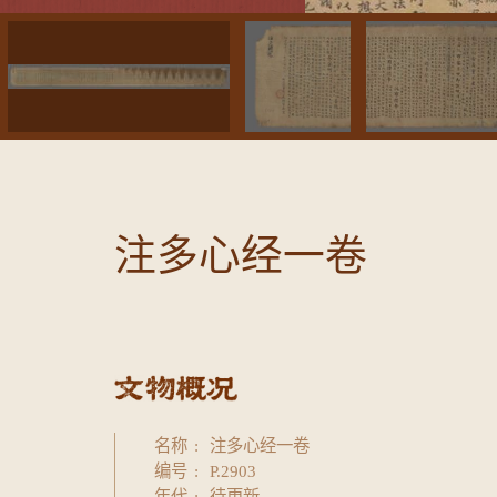
注多心经一卷
名称
注多心经一卷
编号
P.2903
年代
待更新