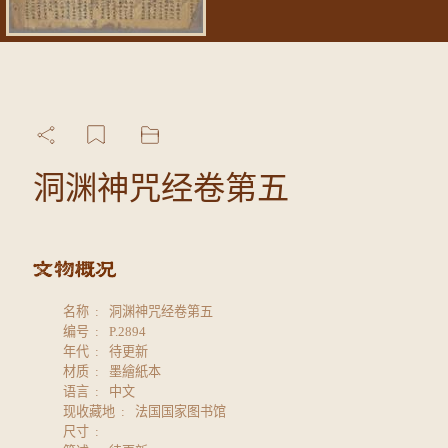
洞渊神咒经卷第五
名称
洞渊神咒经卷第五
编号
P.2894
年代
待更新
材质
墨繪紙本
语言
中文
现收藏地
法国国家图书馆
尺寸