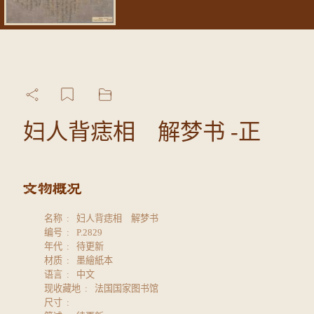
妇人背痣相 解梦书 -正
名称
妇人背痣相 解梦书
编号
P.2829
年代
待更新
材质
墨繪紙本
语言
中文
现收藏地
法国国家图书馆
尺寸