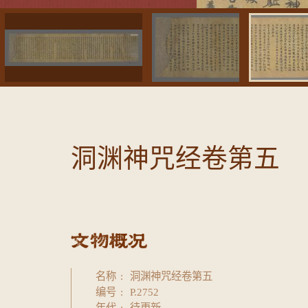
洞渊神咒经卷第五
名称
洞渊神咒经卷第五
编号
P.2752
年代
待更新