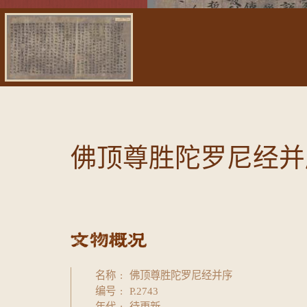
佛顶尊胜陀罗尼经并
名称
佛顶尊胜陀罗尼经并序
编号
P.2743
年代
待更新