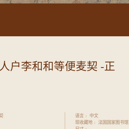
人户李和和等便麦契 -正
契
语言
中文
现收藏地
法国国家图书馆
尺寸