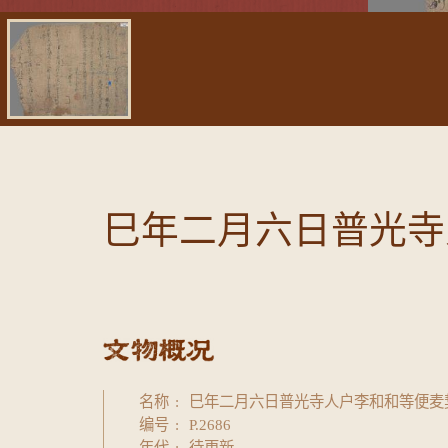
巳年二月六日普光寺
名称
巳年二月六日普光寺人户李和和等便麦
编号
P.2686
年代
待更新