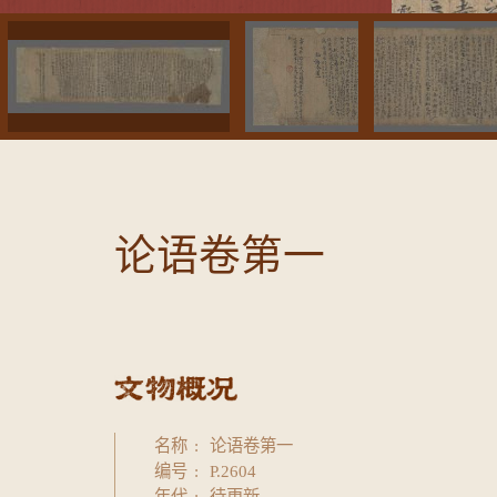
论语卷第一
名称
论语卷第一
编号
P.2604
年代
待更新