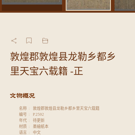
敦煌郡敦煌县龙勒乡都乡
里天宝六载籍 -正
名称
敦煌郡敦煌县龙勒乡都乡里天宝六载籍
编号
P.2592
年代
待更新
材质
墨繪紙本
语言
中文