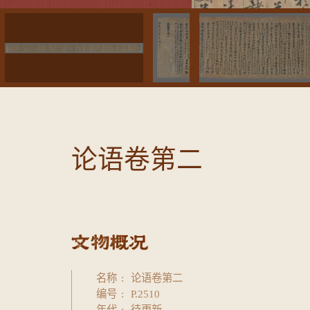
论语卷第二
名称
论语卷第二
编号
P.2510
年代
待更新