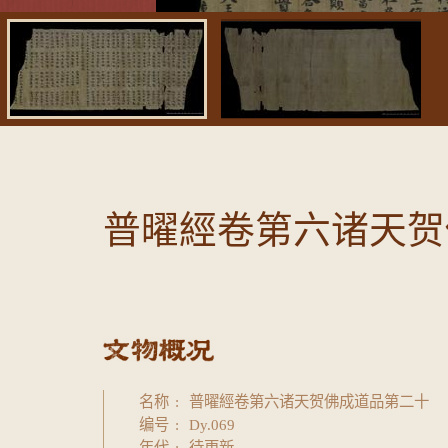
普曜經卷第六诸天贺
名称
普曜經卷第六诸天贺佛成道品第二十
编号
Dy.069
年代
待更新