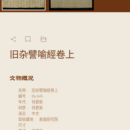
旧杂譬喻經卷上
名称
旧杂譬喻經卷上
编号
Dy.045
年代
待更新
材质
待更新
语言
中文
现收藏地
敦煌研究院
尺寸