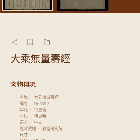
大乘無量壽經
名称
大乘無量壽經
编号
Dy.339.3
年代
待更新
材质
待更新
语言
中文
现收藏地
敦煌研究院
尺寸