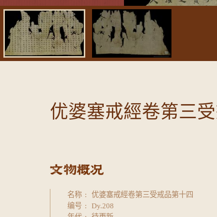
优婆塞戒經卷第三受
名称
优婆塞戒經卷第三受戒品第十四
编号
Dy.208
年代
待更新