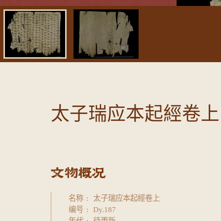
太子瑞应本起經卷上
名称
太子瑞应本起經卷上
编号
Dy.187
年代
待更新