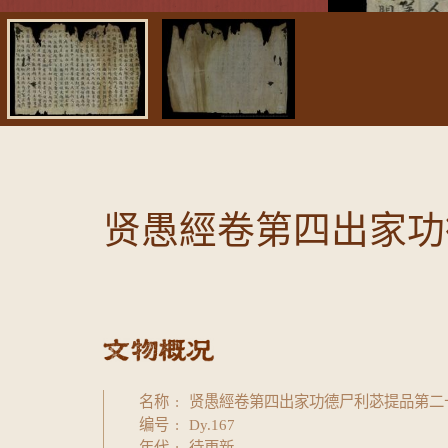
贤愚經卷第四出家功
名称
贤愚經卷第四出家功德尸利苾提品第二
编号
Dy.167
年代
待更新