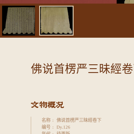
佛说首楞严三昧經卷
名称
佛说首楞严三昧經卷下
编号
Dy.126
年代
待更新