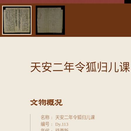
天安二年令狐归儿课
名称
天安二年令狐归儿课
编号
Dy.113
年代
待更新